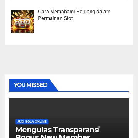
Cara Memahami Peluang dalam
Permainan Slot
YOU MISSED
JUDI BOLA ONLINE
Mengulas Transparansi
Bonus New Member