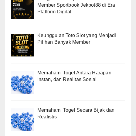
Member Sportbook Jekpot88 di Era
p
Platform Digital
a
g
Keunggulan Toto Slot yang Menjadi
Pilihan Banyak Member
i
n
a
Memahami Togel Antara Harapan
Instan, dan Realitas Sosial
t
i
o
Memahami Togel Secara Bijak dan
Realistis
n